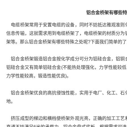
铝合金桥架有哪些
电缆桥架常用于安置电缆的设备，同时不妨抵达雅观准则
信息传输，这就需求用到电缆桥架了，电缆桥架的材质分为
架等。那么铝合金桥架有哪些特殊之处呢?下面我们简单的
铝合金桥架锻造铝合金按化学成分可分为铝硅合金，铝铜
铝硅合金又有简单铝硅合金(不能热处理强化，力学性能较低
力学性能较高，锻造性能优良)。
铝合金桥架优良的高抗侵蚀性能，实用于电厂、化工、石
地。
挤压成型的梯边和横档使桥架外观光亮，正确的加工工艺
直通不妨满足6米的承载力。铝合金盘式底板，根据需求可