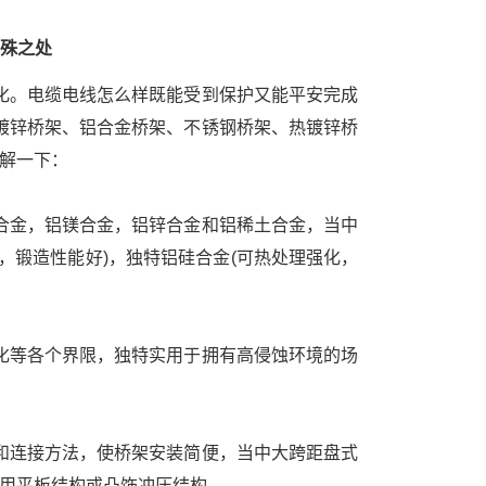
特殊之处
化。电缆电线怎么样既能受到保护又能平安完成
镀锌桥架、铝合金桥架、不锈钢桥架、热镀锌桥
了解一下：
合金，铝镁合金，铝锌合金和铝稀土合金，当中
，锻造性能好)，独特铝硅合金(可热处理强化，
化等各个界限，独特实用于拥有高侵蚀环境的场
和连接方法，使桥架安装简便，当中大跨距盘式
选用平板结构或凸饰冲压结构。