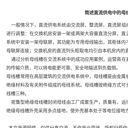
简述直流供电中的母
一般情况下，直流供电系统由交流屏、整流屏、直流屏组
进行调整：在交换机房安装一架或两架大容量直流分屏，直
系统中安装一架母联屏，其功能为专用母线输出，其柜体内
母联屏连接；交换机房的直流列头柜取电均引自本机房内的
通过分析母线槽在交流系统中的成功应用案例，运营商在
的传输介质，可以将电能更可靠、安全地输送到负载侧。
母线槽常用在高层建筑的交流供电系统中，母线槽是由金属
绝缘材料及有关附件组成的母线系统。母线槽按绝缘方式可
线槽三种。
密集型绝缘母线槽封闭母线由工厂成套生产，质量有，运
绝缘母线槽外壳采用多点接地，使外壳基本处于等电位接地
本文来源网络，仅供分享交流，不作商业用途，版权归原作